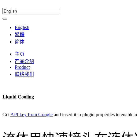
English
繁體
简体
主页
产品介绍
Product
联络我们
Liquid Cooling
Get
API key from Google
and insert it to plugin properties to enable