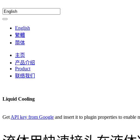
English
繁體
简体
主页
产品介绍
Product
联络我们
Liquid Cooling
Get
API key from Google
and insert it to plugin properties to enable