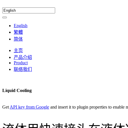
English
繁體
简体
主页
产品介绍
Product
联络我们
Liquid Cooling
Get
API key from Google
and insert it to plugin properties to enable