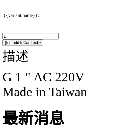
{{variant.name}}:
{{ds.addToCartText}}
描述
G 1 " AC 220V
Made in Taiwan
最新消息