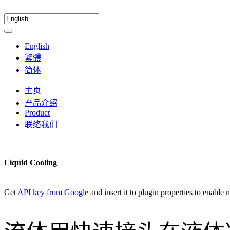
English
繁體
简体
主页
产品介绍
Product
联络我们
Liquid Cooling
Get
API key from Google
and insert it to plugin properties to enable